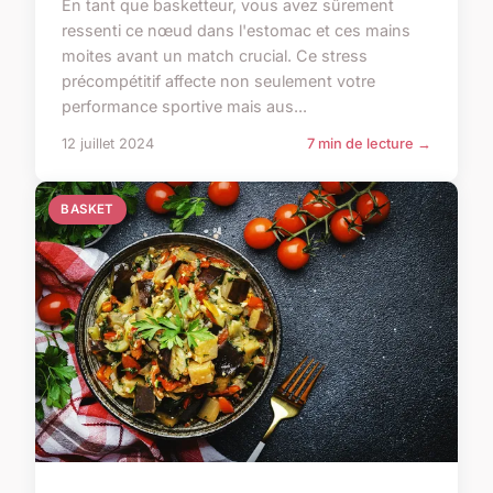
En tant que basketteur, vous avez sûrement
ressenti ce nœud dans l'estomac et ces mains
moites avant un match crucial. Ce stress
précompétitif affecte non seulement votre
performance sportive mais aus...
12 juillet 2024
7 min de lecture →
BASKET