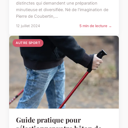
distinctes qui demandent une préparation
minutieuse et diversifiée. Né de l'imagination de
Pierre de Coubertin,...
12 juillet 2024
5 min de lecture →
AUTRE SPORT
Guide pratique pour