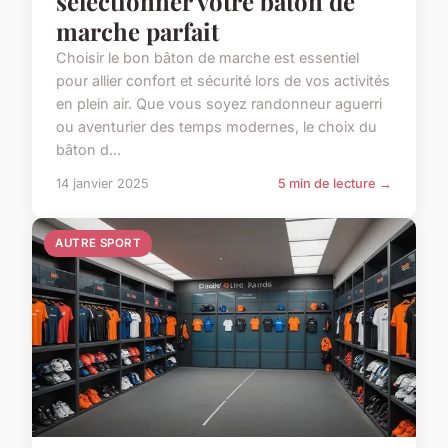
sélectionner votre bâton de
marche parfait
Choisir le bon bâton de marche est essentiel
pour allier confort et sécurité lors de vos activités
en plein air. Que vous soyez randonneur aguerri
ou aventurier des temps modernes, le choix du
bâton d...
14 janvier 2025
5 min de lecture →
AUTRE SPORT