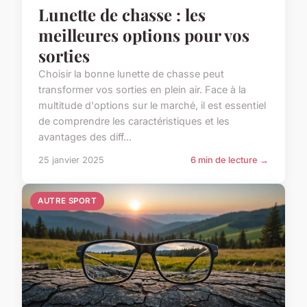
Lunette de chasse : les
meilleures options pour vos
sorties
Choisir la bonne lunette de chasse peut
transformer vos sorties en plein air. Face à la
multitude d'options sur le marché, il est essentiel
de comprendre les caractéristiques et les
avantages des diff...
25 janvier 2025
6 min de lecture →
AUTRE SPORT