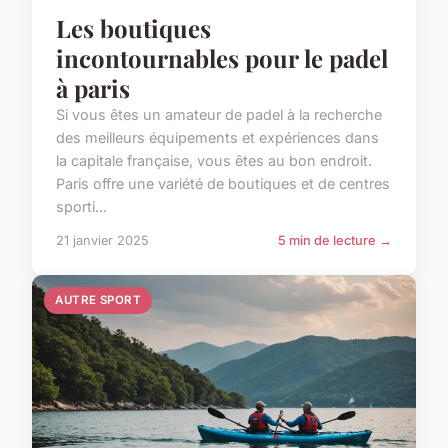
Les boutiques
incontournables pour le padel
à paris
Si vous êtes un amateur de padel à la recherche
des meilleurs équipements et expériences dans
la capitale française, vous êtes au bon endroit.
Paris offre une variété de boutiques et de centres
sporti...
21 janvier 2025
5 min de lecture →
AUTRE SPORT