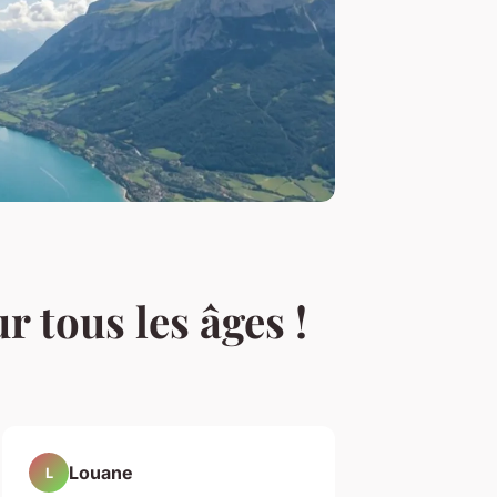
r tous les âges !
Louane
L