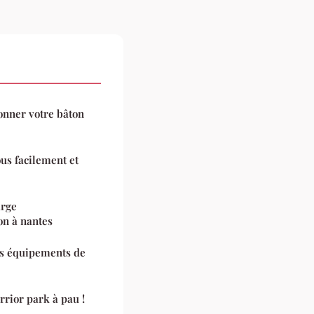
onner votre bâton
us facilement et
arge
on à nantes
es équipements de
rrior park à pau !