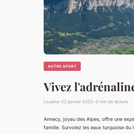
AUTRE SPORT
Vivez l'adrénalin
Louane
•
22 janvier 2025
•
3 min de lecture
Annecy, joyau des Alpes, offre une exp
famille. Survolez les eaux turquoise du