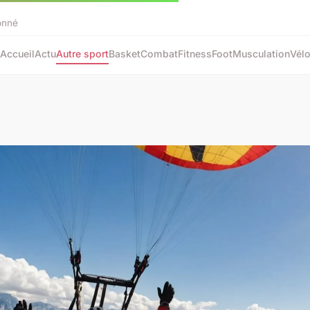
onné
Accueil
Actu
Autre sport
Basket
Combat
Fitness
Foot
Musculation
Vél