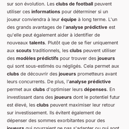
sur son évolution. Les
clubs de football
peuvent
utiliser ces
informations
pour déterminer si un
joueur conviendra à leur
équipe
à long terme. L'un
des grands avantages de l'
analyse prédictive
est
qu'elle peut également aider à identifier de
nouveaux
talents
. Plutôt que de se fier uniquement
aux
scouts
traditionnels, les
clubs
peuvent utiliser
des
modèles prédictifs
pour trouver des
joueurs
qui sont sous-estimés ou négligés. Cela permet aux
clubs
de découvrir des
joueurs
prometteurs avant
leurs concurrents. De plus, l'
analyse prédictive
permet aux
clubs
d'optimiser leurs
dépenses
. En
investissant dans des
joueurs
dont le potentiel futur
est élevé, les
clubs
peuvent maximiser leur retour
sur investissement. Ils évitent également de
dépenser des sommes exorbitantes pour des
joueurs
qui pourraient ne pas s'adapter ou qui sont